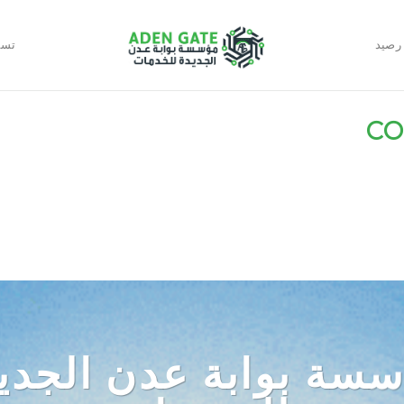
رصيد
تسج
CO
سة بوابة عدن الجدي