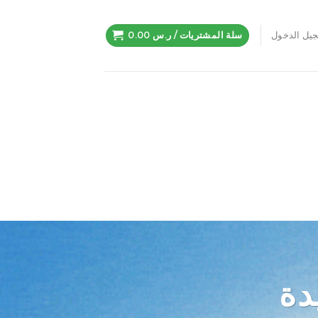
يل الدخول
سلة المشتريات /
ر.س
0.00
دة